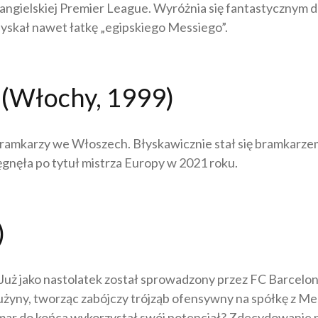
 angielskiej Premier League. Wyróżnia się fantastycznym d
 Zyskał nawet łatkę „egipskiego Messiego”.
(Włochy, 1999)
 bramkarzy we Włoszech. Błyskawicznie stał się bramkarzem
gnęła po tytuł mistrza Europy w 2021 roku.
)
at. Już jako nastolatek został sprowadzony przez FC Barcelon
drużyny, tworząc zabójczy trójząb ofensywny na spółkę z M
ar do końca wykorzystał swój potencjał? Zdecydowanie n