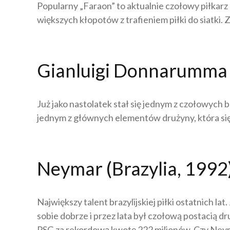
Popularny „Faraon” to aktualnie czołowy piłkarz
większych kłopotów z trafieniem piłki do siatki.
Gianluigi Donnarumma 
Już jako nastolatek stał się jednym z czołowych
jednym z głównych elementów drużyny, która się
Neymar (Brazylia, 1992
Największy talent brazylijskiej piłki ostatnich l
sobie dobrze i przez lata był czołową postacią 
PSG za rekordową kwotę 222 milionów. Czy Neym