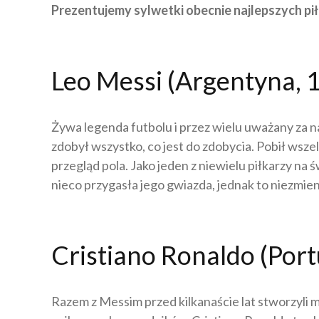
Prezentujemy sylwetki obecnie najlepszych pił
Leo Messi (Argentyna, 
Żywa legenda futbolu i przez wielu uważany za na
zdobył wszystko, co jest do zdobycia. Pobił wszel
przegląd pola. Jako jeden z niewielu piłkarzy na ś
nieco przygasła jego gwiazda, jednak to niezmienn
Cristiano Ronaldo (Port
Razem z Messim przed kilkanaście lat stworzyli m