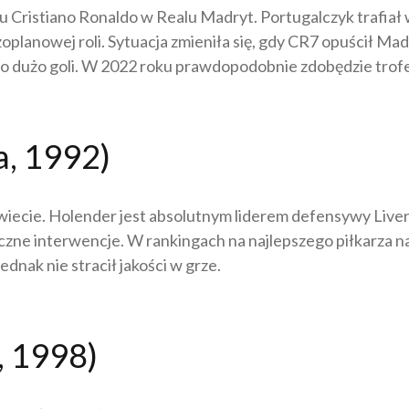
eniu Cristiano Ronaldo w Realu Madryt. Portugalczyk trafiał
lanowej roli. Sytuacja zmieniła się, gdy CR7 opuścił Mad
zo dużo goli. W 2022 roku prawdopodobnie zdobędzie trofe
a, 1992)
ecie. Holender jest absolutnym liderem defensywy Liverpo
zne interwencje. W rankingach na najlepszego piłkarza na
ednak nie stracił jakości w grze.
, 1998)