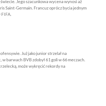
a świecie. Jego szacunkowa wycena wynosi aż
aris Saint-Germain. Francuz oprócz bycia jednym
y FIFA.
ensywie. Już jako junior strzelał na
t, w barwach BVB zdobył 61 goli w 66 meczach.
strzelecką, może wykręcić rekordy na