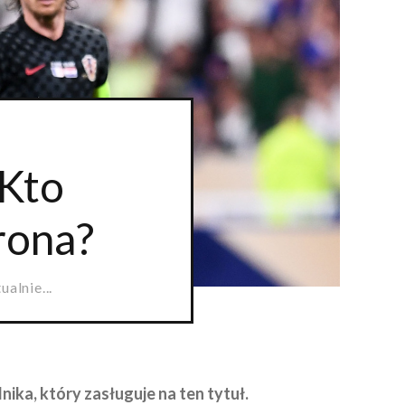
 Kto
rona?
ualnie...
ika, który zasługuje na ten tytuł.