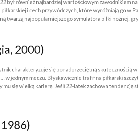
2022 był również najbardziej wartościowym zawodnikiem n
 piłkarskiej i cech przywódczych, które wyróżniają go w P
ówną twarzą najpopularniejszego symulatora piłki nożnej, gr
ia, 2000)
nik charakteryzuje się ponadprzeciętną skutecznością w of
w jednym meczu. Błyskawicznie trafił na piłkarski szczy
 mu się wielką karierę. Jeśli 22-latek zachowa tendencję 
 1986)