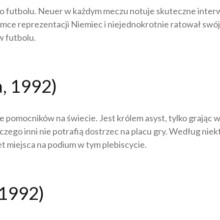
o futbolu. Neuer w każdym meczu notuje skuteczne interwe
amce reprezentacji Niemiec i niejednokrotnie ratował swój
w futbolu.
a, 1992)
e pomocników na świecie. Jest królem asyst, tylko grając 
 czego inni nie potrafią dostrzec na placu gry. Według ni
wet miejsca na podium w tym plebiscycie.
 1992)