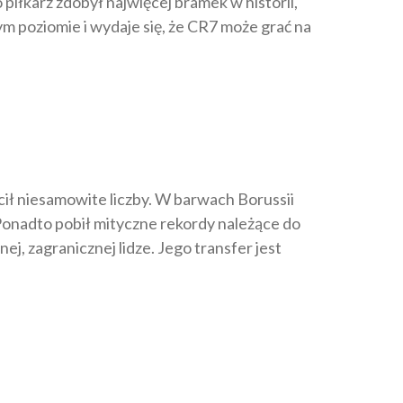
iłkarz zdobył najwięcej bramek w historii,
ym poziomie i wydaje się, że CR7 może grać na
ęcił niesamowite liczby. W barwach Borussii
. Ponadto pobił mityczne rekordy należące do
j, zagranicznej lidze. Jego transfer jest