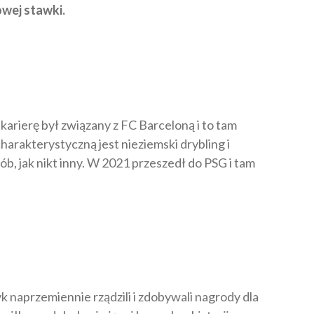
owej stawki.
karierę był związany z FC Barceloną i to tam
harakterystyczną jest nieziemski drybling i
osób, jak nikt inny. W 2021 przeszedł do PSG i tam
k naprzemiennie rządzili i zdobywali nagrody dla