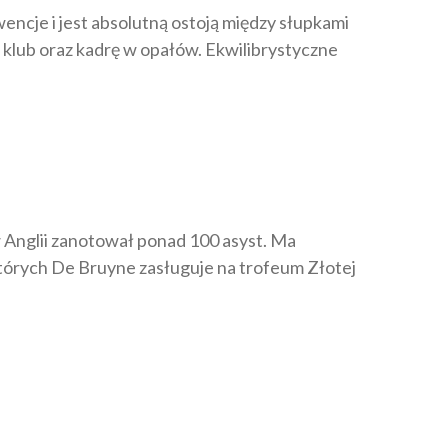
ncje i jest absolutną ostoją między słupkami
 klub oraz kadrę w opałów. Ekwilibrystyczne
w Anglii zanotował ponad 100 asyst. Ma
ektórych De Bruyne zasługuje na trofeum Złotej