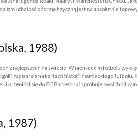
solutna legenda Realu Madryt i Manchesteru United. Jako p
alizm i dbałość o formę fizyczną jest na absolutnie topow
lska, 1988)
 jeden z najlepszych na świecie. W niemieckim futbolu wykr
oli i zapisał się na kartach historii niemieckiego futbolu
rzeniósł się do FC Barcelona i spróbuje swoich sił w inne
a, 1987)