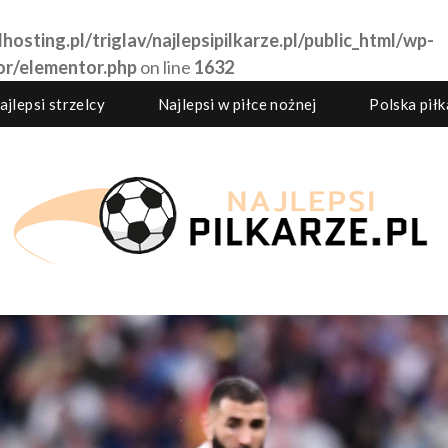
hosting.pl/triglav/najlepsipilkarze.pl/public_html/wp-
or/elementor.php
on line
1632
ajlepsi strzelcy
Najlepsi w piłce nożnej
Polska pił