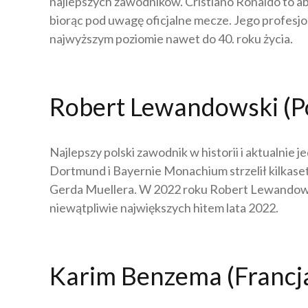
najlepszych zawodników. Cristiano Ronaldo to ab
biorąc pod uwagę oficjalne mecze. Jego profesjon
najwyższym poziomie nawet do 40. roku życia.
Robert Lewandowski (Po
Najlepszy polski zawodnik w historii i aktualnie
Dortmund i Bayernie Monachium strzelił kilkaset g
Gerda Muellera. W 2022 roku Robert Lewandowski p
niewątpliwie największych hitem lata 2022.
Karim Benzema (Francj