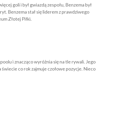
 więcej goli i był gwiazdą zespołu, Benzema był
ryt. Benzema stał się liderem z prawdziwego
um Złotej Piłki.
olu i znacząco wyróżnia się na tle rywali. Jego
 świecie co rok zajmuje czołowe pozycje. Nieco