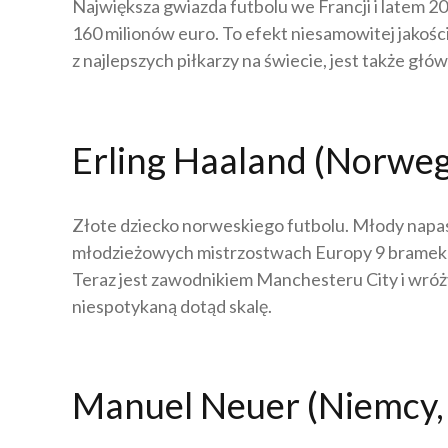
Największa gwiazda futbolu we Francji i latem 
160 milionów euro. To efekt niesamowitej jakości
z najlepszych piłkarzy na świecie, jest także gł
Erling Haaland (Norweg
Złote dziecko norweskiego futbolu. Młody napast
młodzieżowych mistrzostwach Europy 9 bramek … 
Teraz jest zawodnikiem Manchesteru City i wróży
niespotykaną dotąd skalę.
Manuel Neuer (Niemcy,