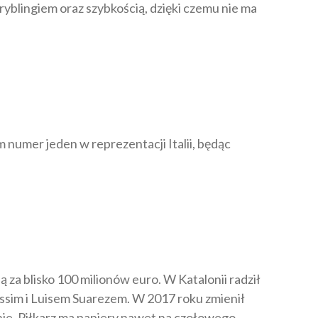
ryblingiem oraz szybkością, dzięki czemu nie ma
 numer jeden w reprezentacji Italii, będąc
ą za blisko 100 milionów euro. W Katalonii radził
essim i Luisem Suarezem. W 2017 roku zmienił
ie. Piłkarz ma papiery nawet na czołowego