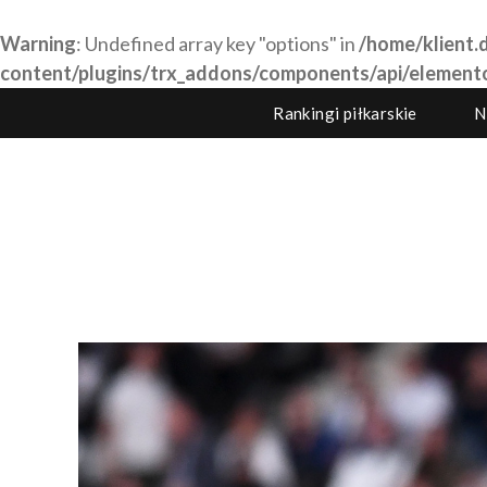
Warning
: Undefined array key "options" in
/home/klient.d
content/plugins/trx_addons/components/api/element
Rankingi piłkarskie
N