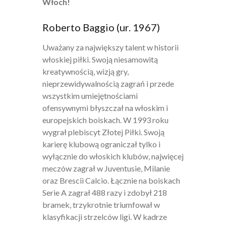
Włoch!
Roberto Baggio (ur. 1967)
Uważany za największy talent w historii
włoskiej piłki. Swoją niesamowitą
kreatywnością, wizją gry,
nieprzewidywalnością zagrań i przede
wszystkim umiejętnościami
ofensywnymi błyszczał na włoskim i
europejskich boiskach. W 1993 roku
wygrał plebiscyt Złotej Piłki. Swoją
karierę klubową ograniczał tylko i
wyłącznie do włoskich klubów, najwięcej
meczów zagrał w Juventusie, Milanie
oraz Brescii Calcio. Łącznie na boiskach
Serie A zagrał 488 razy i zdobył 218
bramek, trzykrotnie triumfował w
klasyfikacji strzelców ligi. W kadrze