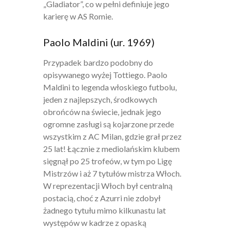
„Gladiator”, co w pełni definiuje jego
karierę w AS Romie.
Paolo Maldini (ur. 1969)
Przypadek bardzo podobny do
opisywanego wyżej Tottiego. Paolo
Maldini to legenda włoskiego futbolu,
jeden z najlepszych, środkowych
obrońców na świecie, jednak jego
ogromne zasługi są kojarzone przede
wszystkim z AC Milan, gdzie grał przez
25 lat! Łącznie z mediolańskim klubem
sięgnął po 25 trofeów, w tym po Ligę
Mistrzów i aż 7 tytułów mistrza Włoch.
W reprezentacji Włoch był centralną
postacią, choć z Azurri nie zdobył
żadnego tytułu mimo kilkunastu lat
występów w kadrze z opaską