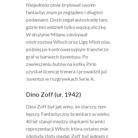
Niejednokrotnie brylował swoim
fantastycznym przeglądem i długimi
podaniami. Dostrzegał autostradę tam,
gdzie inni widzieli tylko wąską uliczkę.
W drużynie Milanu zdobywał
mistrzostwa Włoch oraz Ligę Mistrzów,
później po kontrowersyjnym transferze
grał w barwach Juventusu. Po
zawieszeniu butów na kołku Pirlo
uzyskał licencję trenera i prowadził już
Juventus w rozgrywkach Serie A.
Dino Zoff (ur. 1942)
Dino Zoff był jak wino, im starszy, tym
lepszy. Fantastyczny bramkarz w wieku
40 lat stanął między słupkami bramki
reprezentacji Włoch, która ostatecznie
zdobyła złoty medal. Zoff był jednym z