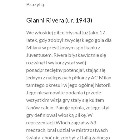
Brazylią.
Gianni Rivera (ur. 1943)
We włoskiej piłce błysnął już jako 17-
latek, gdy zdobył zwycięskiego gola dla
Milanu w prestiżowym spotkaniu z
Juventusem. Rivera błyskawicznie się
rozwinął i wykorzystał swój
ponadprzeciętny potencjał, stając się
jednym z najlepszych piłkarzy AC Milan
tamtego okresu i w jego ogólnej historii.
Jego niesamowite podania i przede
wszystkim wizja gry stały się kultem
fanów calcio. Panuje opinia, że jego styl
gry definiował włoską piłkę. W
reprezentacji Włoch zagrał w 63
meczach, brał udział w mistrzostwach
świata, choć nie zdobył z Italią żadnego