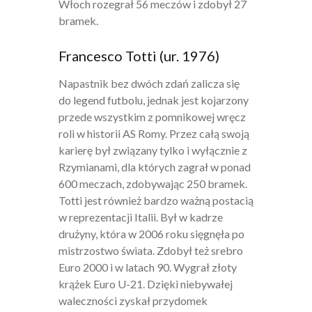
Włoch rozegrał 56 meczów i zdobył 27
bramek.
Francesco Totti (ur. 1976)
Napastnik bez dwóch zdań zalicza się
do legend futbolu, jednak jest kojarzony
przede wszystkim z pomnikowej wręcz
roli w historii AS Romy. Przez całą swoją
karierę był związany tylko i wyłącznie z
Rzymianami, dla których zagrał w ponad
600 meczach, zdobywając 250 bramek.
Totti jest również bardzo ważną postacią
w reprezentacji Italii. Był w kadrze
drużyny, która w 2006 roku sięgnęła po
mistrzostwo świata. Zdobył też srebro
Euro 2000 i w latach 90. Wygrał złoty
krążek Euro U-21. Dzięki niebywałej
waleczności zyskał przydomek