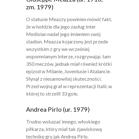
zm. 1979)
O statusie Meazzy powinien mówić fakt,
że w hołdzie dla jego zasług Inter
Mediolan nadał jego imieniem swój
stadion. Meazza kojarzony jest przede
wszystkim z gry we wcześniej
wspomnianym Interze, rozgrywając tam
350 meczów, jednak miał również krótki
epizod w Milanie, Juventusie i Atalancie.
Słynął z niesamowitej skuteczności.
Przed wojną grał w reprezentacji Italii, w
której to strzelił 33 gole.
Andrea Pirlo (ur. 1979)
Trudno wskazać innego, włoskiego
piłkarza, który miał tak zjawiskową
technikę gry jak Andrea Pirlo.