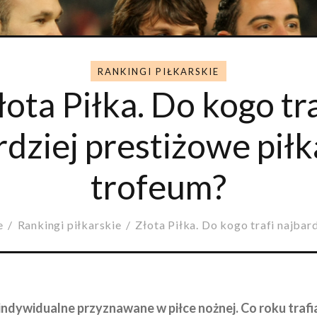
RANKINGI PIŁKARSKIE
łota Piłka. Do kogo tra
rdziej prestiżowe piłk
trofeum?
e
Rankingi piłkarskie
Złota Piłka. Do kogo trafi najbardz
indywidualne przyznawane w piłce nożnej. Co roku trafia