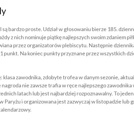
dy
 są bardzo proste. Udział w głosowaniu bierze 185. dzienni
Każdy z nich nominuje piątkę najlepszych swoim zdaniem p
ana przez organizatorów plebiscytu. Następnie dziennikar
 1 punkt. Na koniec punkty przyznane przez wszystkich dzi
: klasa zawodnika, zdobyte trofea w danym sezonie, aktua
że nagroda nie zawsze trafia w ręce najlepszego zawodnika
ednich latach lub jest najbardziej rozpoznawalny. To jede
ię w Paryżu i organizowana jest zazwyczaj w listopadzie lu
 kalendarzowy.