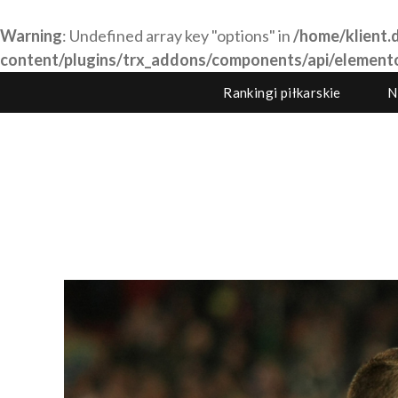
Warning
: Undefined array key "options" in
/home/klient.d
content/plugins/trx_addons/components/api/element
Rankingi piłkarskie
N