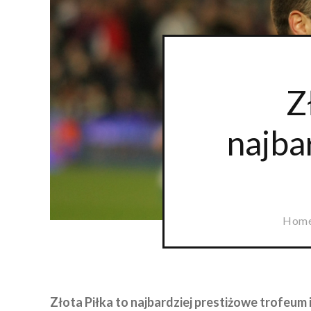
Z
najba
Hom
Złota Piłka to najbardziej prestiżowe trofeum 