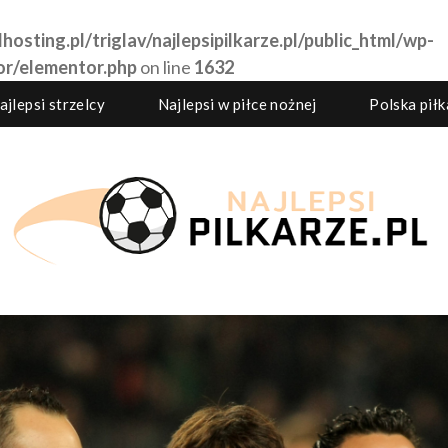
hosting.pl/triglav/najlepsipilkarze.pl/public_html/wp-
or/elementor.php
on line
1632
ajlepsi strzelcy
Najlepsi w piłce nożnej
Polska pił