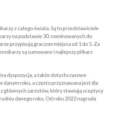
karzy z całego świata. Są to przedstawiciele
iłkarzy na podstawie 30. nominowanych do
ze przypisują graczom miejsca od 1 do 5. Za
ennikarzy są sumowane i najlepszy piłkarz
lna dyspozycja, a także dotychczasowe
 w danym roku, a często przyznawana jest dla
n z głównych zarzutów, który stawiają sceptycy
b grudniu danego roku. Od roku 2022 nagroda