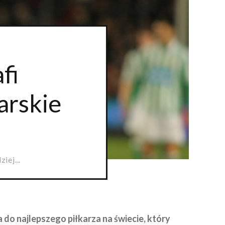
fi
arskie
iej...
 do najlepszego piłkarza na świecie, który