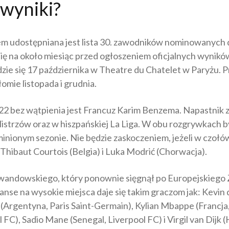
 wyniki?
em udostępniana jest lista 30. zawodników nominowanych do
ię na około miesiąc przed ogłoszeniem oficjalnych wynikó
zie się 17 października w Theatre du Chatelet w Paryżu. P
omie listopada i grudnia.
2 bez wątpienia jest Francuz Karim Benzema. Napastnik 
strzów oraz w hiszpańskiej La Liga. W obu rozgrywkach by
nionym sezonie. Nie będzie zaskoczeniem, jeżeli w czołówc
, Thibaut Courtois (Belgia) i Luka Modrić (Chorwacja).
wandowskiego, który ponownie sięgnął po Europejskiego
zanse na wysokie miejsca daje się takim graczom jak: Kevin
i (Argentyna, Paris Saint-Germain), Kylian Mbappe (Francja,
FC), Sadio Mane (Senegal, Liverpool FC) i Virgil van Dijk (