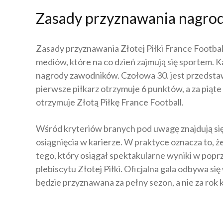
Zasady przyznawania nagro
Zasady przyznawania Złotej Piłki France Football
mediów, które na co dzień zajmują się sportem. 
nagrody zawodników. Czołowa 30. jest przedstawi
pierwsze piłkarz otrzymuje 6 punktów, a za piąte
otrzymuje Złotą Piłkę France Football.
Wśród kryteriów branych pod uwagę znajdują się
osiągnięcia w karierze. W praktyce oznacza to, 
tego, który osiągał spektakularne wyniki w poprz
plebiscytu Złotej Piłki. Oficjalna gala odbywa s
będzie przyznawana za pełny sezon, a nie za rok