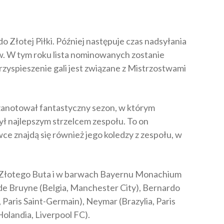
 Złotej Piłki. Później następuje czas nadsyłania
w. W tym roku lista nominowanych zostanie
rzyspieszenie gali jest związane z Mistrzostwami
zanotował fantastyczny sezon, w którym
ł najlepszym strzelcem zespołu. To on
e znajdą się również jego koledzy z zespołu, w
 Złotego Buta i w barwach Bayernu Monachium
 de Bruyne (Belgia, Manchester City), Bernardo
 Paris Saint-Germain), Neymar (Brazylia, Paris
Holandia, Liverpool FC).