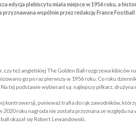
sza edycja plebiscytu miała miejsce w 1956 roku, a hi
 przyznawana wspólnie przez redakcję France Football o
d’Or, czy też angielskiej The Golden Ball rozgrzewa kibiców
nizowano go po raz pierwszy w 1956 roku. Co roku dziennik
a tej podstawie wybierani są: najlepszy piłkarz, drużyna r
ej kontrowersji, ponieważ trafia do rąk zawodników, którz
 w 2020 roku nagroda nie została przyznana ze względu n
ball okazał się Robert Lewandowski.