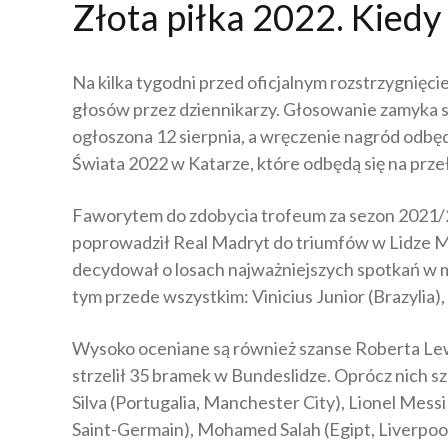
Złota piłka 2022. Kiedy
Na kilka tygodni przed oficjalnym rozstrzygnięci
głosów przez dziennikarzy. Głosowanie zamyka s
ogłoszona 12 sierpnia, a wręczenie nagród odbęd
Świata 2022 w Katarze, które odbędą się na przeł
Faworytem do zdobycia trofeum za sezon 2021/2
poprowadził Real Madryt do triumfów w Lidze Mi
decydował o losach najważniejszych spotkań w mi
tym przede wszystkim: Vinicius Junior (Brazylia)
Wysoko oceniane są również szanse Roberta Le
strzelił 35 bramek w Bundeslidze. Oprócz nich s
Silva (Portugalia, Manchester City), Lionel Mess
Saint-Germain), Mohamed Salah (Egipt, Liverpool 