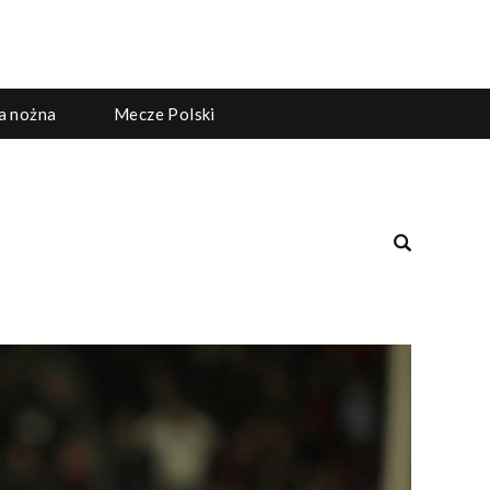
ka nożna
Mecze Polski