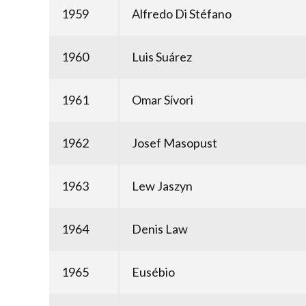
1959
Alfredo Di Stéfano
1960
Luis Suárez
1961
Omar Sívori
1962
Josef Masopust
1963
Lew Jaszyn
1964
Denis Law
1965
Eusébio