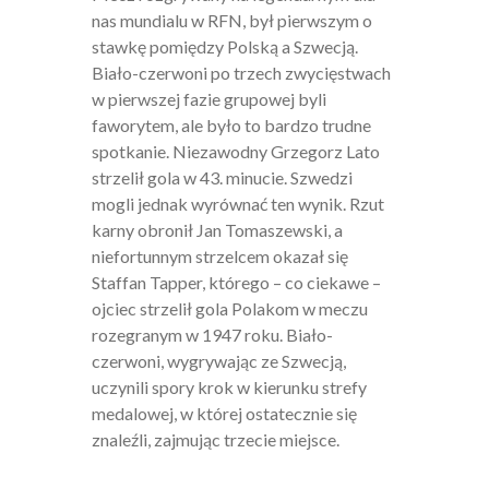
nas mundialu w RFN, był pierwszym o
stawkę pomiędzy Polską a Szwecją.
Biało-czerwoni po trzech zwycięstwach
w pierwszej fazie grupowej byli
faworytem, ale było to bardzo trudne
spotkanie. Niezawodny Grzegorz Lato
strzelił gola w 43. minucie. Szwedzi
mogli jednak wyrównać ten wynik. Rzut
karny obronił Jan Tomaszewski, a
niefortunnym strzelcem okazał się
Staffan Tapper, którego – co ciekawe –
ojciec strzelił gola Polakom w meczu
rozegranym w 1947 roku. Biało-
czerwoni, wygrywając ze Szwecją,
uczynili spory krok w kierunku strefy
medalowej, w której ostatecznie się
znaleźli, zajmując trzecie miejsce.