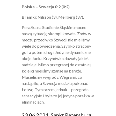
Polska – Szwecja 0:2 (0:2)
Bramki:
Nilsson (3), Mellberg (37).
Porażka na Stadionie Śląskim mocno
naszą sytuację skomplikowała. Znów w
meczu przeciwko Szwecji nie mieliśmy
wiele do powiedzenia. Szybko stracony
gol, a potem drugi. Jedynie dynamiczne
akcje Jacka Krzynówka dawały jakieś
nadzieje. Mimo przegranej do ostatniej
kolejki mieliśmy szanse na baraże.
Musieliśmy wygrać z Węgrami, co
nastąpiło, a Szwecja musiała pokonać
Łotwę. Tym razem jednak… przegrała
sensacyjnie i była to jej jedyna porażka w
eliminacjach.
23.06.2021, Sankt Petersburg