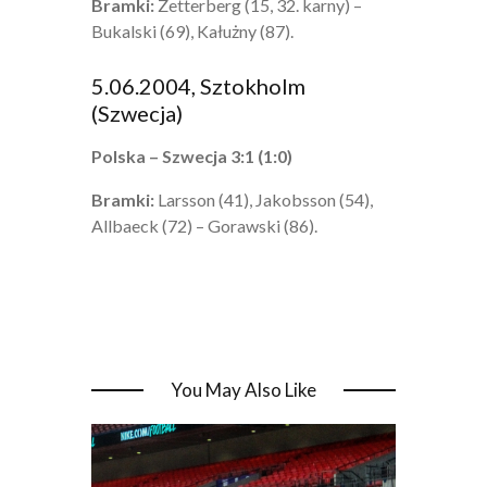
Bramki:
Zetterberg (15, 32. karny) –
Bukalski (69), Kałużny (87).
5.06.2004, Sztokholm
(Szwecja)
Polska – Szwecja 3:1 (1:0)
Bramki:
Larsson (41), Jakobsson (54),
Allbaeck (72) – Gorawski (86).
You May Also Like