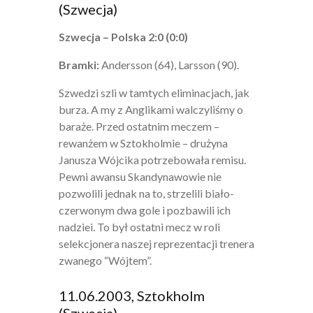
(Szwecja)
Szwecja – Polska 2:0 (0:0)
Bramki:
Andersson (64), Larsson (90).
Szwedzi szli w tamtych eliminacjach, jak
burza. A my z Anglikami walczyliśmy o
baraże. Przed ostatnim meczem –
rewanżem w Sztokholmie – drużyna
Janusza Wójcika potrzebowała remisu.
Pewni awansu Skandynawowie nie
pozwolili jednak na to, strzelili biało-
czerwonym dwa gole i pozbawili ich
nadziei. To był ostatni mecz w roli
selekcjonera naszej reprezentacji trenera
zwanego “Wójtem”.
11.06.2003, Sztokholm