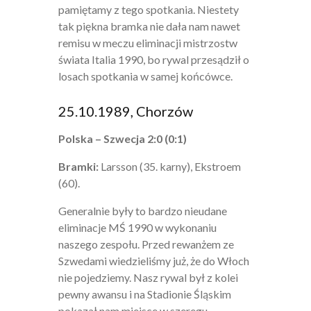
pamiętamy z tego spotkania. Niestety
tak piękna bramka nie dała nam nawet
remisu w meczu eliminacji mistrzostw
świata Italia 1990, bo rywal przesądził o
losach spotkania w samej końcówce.
25.10.1989, Chorzów
Polska – Szwecja 2:0 (0:1)
Bramki:
Larsson (35. karny), Ekstroem
(60).
Generalnie były to bardzo nieudane
eliminacje MŚ 1990 w wykonaniu
naszego zespołu. Przed rewanżem ze
Szwedami wiedzieliśmy już, że do Włoch
nie pojedziemy. Nasz rywal był z kolei
pewny awansu i na Stadionie Śląskim
pokazał nam miejsce w szeregu.