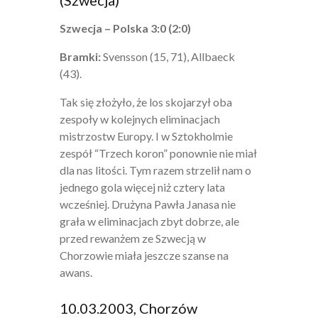
(Szwecja)
Szwecja – Polska 3:0 (2:0)
Bramki:
Svensson (15, 71), Allbaeck
(43).
Tak się złożyło, że los skojarzył oba
zespoły w kolejnych eliminacjach
mistrzostw Europy. I w Sztokholmie
zespół “Trzech koron” ponownie nie miał
dla nas litości. Tym razem strzelił nam o
jednego gola więcej niż cztery lata
wcześniej. Drużyna Pawła Janasa nie
grała w eliminacjach zbyt dobrze, ale
przed rewanżem ze Szwecją w
Chorzowie miała jeszcze szanse na
awans.
10.03.2003, Chorzów