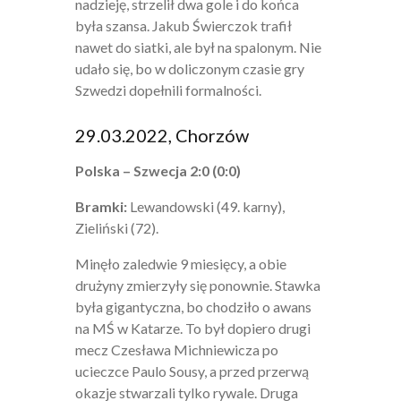
nadzieję, strzelił dwa gole i do końca
była szansa. Jakub Świerczok trafił
nawet do siatki, ale był na spalonym. Nie
udało się, bo w doliczonym czasie gry
Szwedzi dopełnili formalności.
29.03.2022, Chorzów
Polska – Szwecja 2:0 (0:0)
Bramki:
Lewandowski (49. karny),
Zieliński (72).
Minęło zaledwie 9 miesięcy, a obie
drużyny zmierzyły się ponownie. Stawka
była gigantyczna, bo chodziło o awans
na MŚ w Katarze. To był dopiero drugi
mecz Czesława Michniewicza po
ucieczce Paulo Sousy, a przed przerwą
okazje stwarzali tylko rywale. Druga