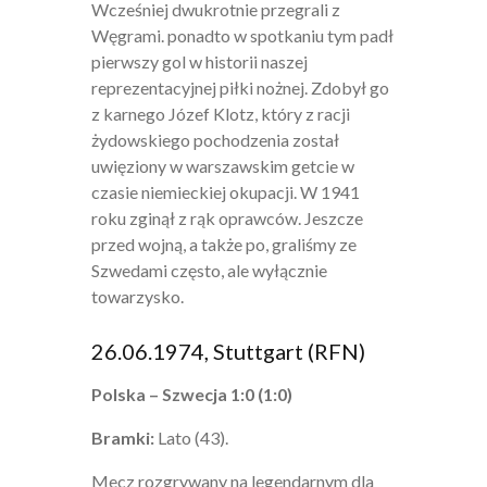
Wcześniej dwukrotnie przegrali z
Węgrami. ponadto w spotkaniu tym padł
pierwszy gol w historii naszej
reprezentacyjnej piłki nożnej. Zdobył go
z karnego Józef Klotz, który z racji
żydowskiego pochodzenia został
uwięziony w warszawskim getcie w
czasie niemieckiej okupacji. W 1941
roku zginął z rąk oprawców. Jeszcze
przed wojną, a także po, graliśmy ze
Szwedami często, ale wyłącznie
towarzysko.
26.06.1974, Stuttgart (RFN)
Polska – Szwecja 1:0 (1:0)
Bramki:
Lato (43).
Mecz rozgrywany na legendarnym dla